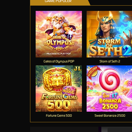
GAME POPULER
Gates of Olympus POP
Storm of Seth 2
Fortune Gems 500
Sweet Bonanza 2500