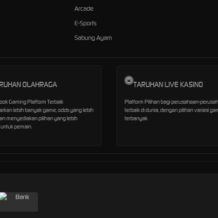
Arcade
E-Sports
Sabung Ayam
RUHAN OLAHRAGA
TARUHAN LIVE KASINO
ook Gaming Platform Terbaik
Platform Pilihan bagi perusahaan-perusa
kan lebih banyak game, odds yang lebih
terbaik di dunia, dengan pilihan variasi g
 dan menyediakan pilihan yang lebih
terbanyak
untuk pemain.