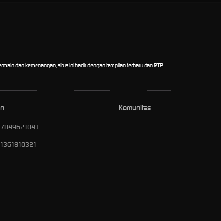
main dan kemenangan, situs ini hadir dengan tampilan terbaru dan RTP
an
Komunitas
87849621043
1361810321