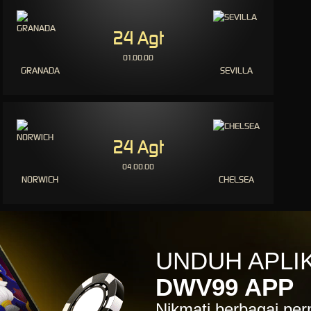
24 Agt
01.00.00
GRANADA
SEVILLA
24 Agt
04.00.00
NORWICH
CHELSEA
UNDUH APLIK
DWV99 APP