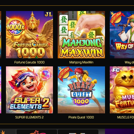
Fortune Garuda 1000
Mahjong MaxWin
Way of
SUPER ELEMENTS 2
Pirate Quest 1000
MUSCLE FO