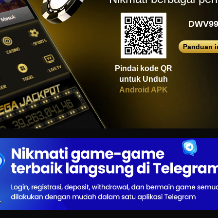
Nikmati berbagai pe
DWV99
Panduan i
Pindai kode QR
untuk Unduh
Android APK