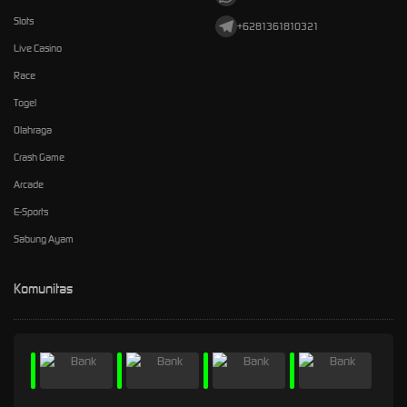
Slots
+6281361810321
Live Casino
Race
Togel
Olahraga
Crash Game
Arcade
E-Sports
Sabung Ayam
Komunitas