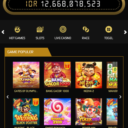
IDR
12,668,078,523
HOT GAMES
SLOTS
LIVE CASINO
RACE
TOGEL
OL
GAME POPULER
GATES OF OLYMPUS POP
BANG GACOR 1000
NEZHA 2
MAHJONG MAX
WUKONG - BLACK SCATTER
SWEET BONANZA 2500
POKER WIN
PIRATE QUEST 1