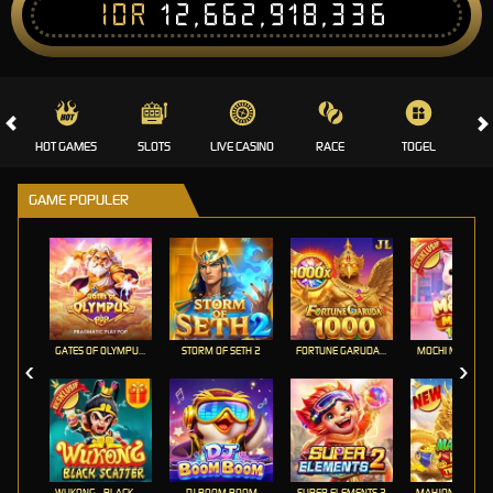
IDR
12,662,918,336
HOT GAMES
SLOTS
LIVE CASINO
RACE
TOGEL
OL
GAME POPULER
GATES OF OLYMPUS POP
STORM OF SETH 2
FORTUNE GARUDA 1000
MOCHI MANIA 1
WUKONG - BLACK SCATTER
DJ BOOM BOOM
SUPER ELEMENTS 2