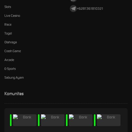
Slots
+6281361810321
Live Casino
Race
Togel
Olahraga
Crash Game
Arcade
E-Sports
Sabung Ayam
Komunitas