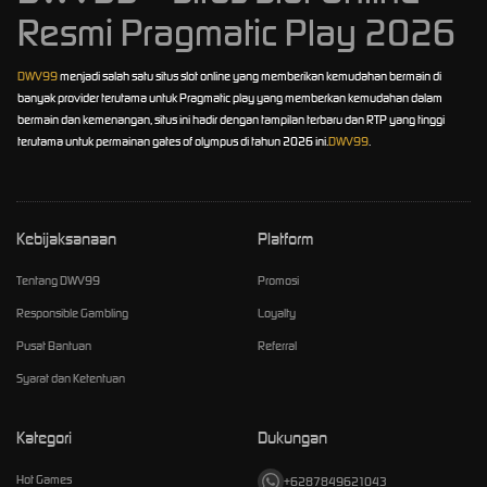
Resmi Pragmatic Play 2026
DWV99
menjadi salah satu situs slot online yang memberikan kemudahan bermain di
banyak provider terutama untuk Pragmatic play yang memberkan kemudahan dalam
bermain dan kemenangan, situs ini hadir dengan tampilan terbaru dan RTP yang tinggi
terutama untuk permainan gates of olympus di tahun 2026 ini.
DWV99
.
Kebijaksanaan
Platform
Tentang DWV99
Promosi
Responsible Gambling
Loyalty
Pusat Bantuan
Referral
Syarat dan Ketentuan
Kategori
Dukungan
Hot Games
+6287849621043