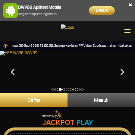
×
DWV99 Aplikasi Mobile
UNDUH
Jangan tampilkan lagi hari ini
00.00 sampai 30-Sep-2026 15.00.00. Selama waktu ini, PP Virtual Sports permainan tidak akan 
Daftar
Masuk
JACKPOT
PLAY