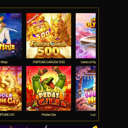
 Ninja
FORTUNE GARUDA 500
Gates of Olympus Roulette
RTUNE CAT
Pedas Gila
Lucky Neko