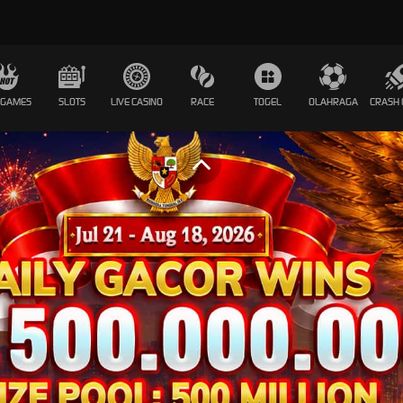
 GAMES
SLOTS
LIVE CASINO
RACE
TOGEL
OLAHRAGA
CRASH