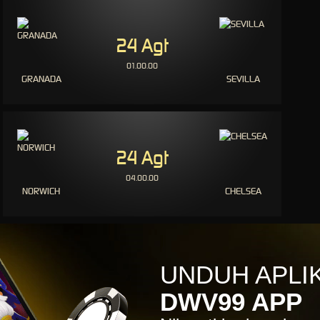
24 Agt
01.00.00
GRANADA
SEVILLA
24 Agt
04.00.00
NORWICH
CHELSEA
UNDUH APLIK
DWV99 APP