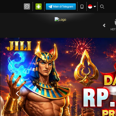
Main di Telegram
HOT