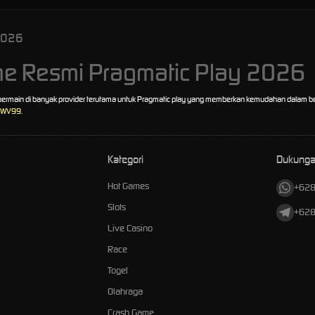
 2026
ine Resmi Pragmatic Play 2026
bermain di banyak provider terutama untuk Pragmatic play yang memberkan kemudahan dalam ber
DWV99
.
Kategori
Dukung
Hot Games
+62
Slots
+628
Live Casino
Race
Togel
Olahraga
Crash Game