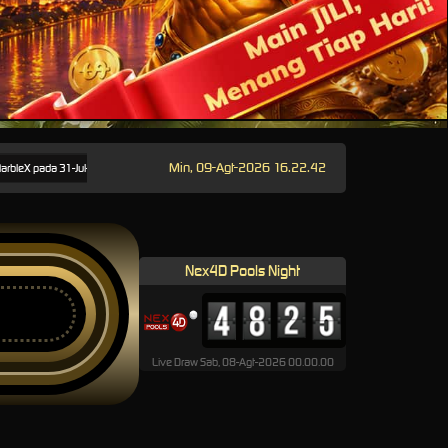
Min, 09-Agt-2026 16.22.42
a 31-Jul-2026 dari 00.00.00 sampai 31-Jul-2027 00.00.00. Selama waktu ini, MarbleX permaina
Nex4D Pools Night
Live Draw Sab, 08-Agt-2026 00.00.00