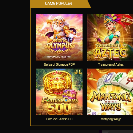
GAME POPULER
Gates of Olympus POP
Treasures of Aztec
Fortune Gems 500
Mahjong Ways