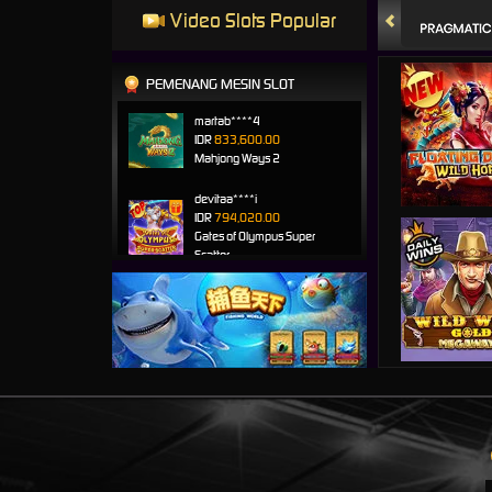
Video Slots Popular
PEMENANG MESIN SLOT
martab****4
IDR
833,600.00
Mahjong Ways 2
devitaa****i
IDR
794,020.00
Gates of Olympus Super
Scatter
s***9
IDR
792,400.00
Rujak Bonanza
tolen****g
IDR
647,030.00
Gates of Olympus Super
Scatter
and****5
IDR
632,000.00