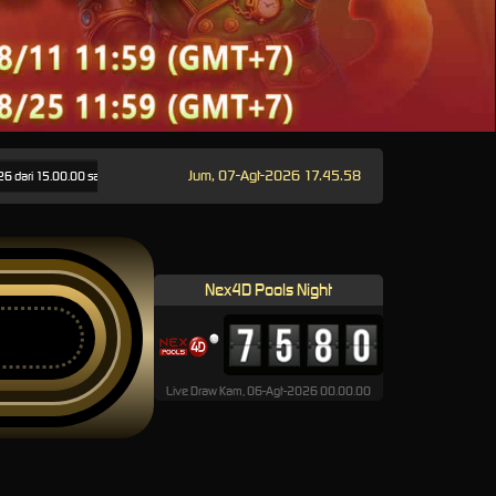
Jum, 07-Agt-2026 17.45.58
5.00.00 sampai 30-Sep-2026 15.00.00. Selama waktu ini, PP Virtual Sports permainan tidak aka
Nex4D Pools Night
Live Draw Kam, 06-Agt-2026 00.00.00