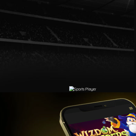
art****6
IDR
475,200.00
Wild Bounty Showdown
pe****g
IDR
445,800.00
Wild Bandito
z***7
IDR
445,200.00
Mahjong Ways 2
muzak****3
IDR
439,950.00
Mahjong Wins 2
art****6
IDR
417,600.00
Wild Bounty Showdown