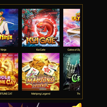
 Ninja
Koi Gate
Gates of Olympus Roulette
RTUNE CAT
Mahjong Legend
The Crypt