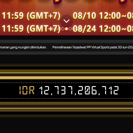
ng mungkin ditimbulkan.
Pemeliharaan Terjadwal: PP Virtual Sports pada 30-Jun-2026 dari 1
IDR
12,737,206,712