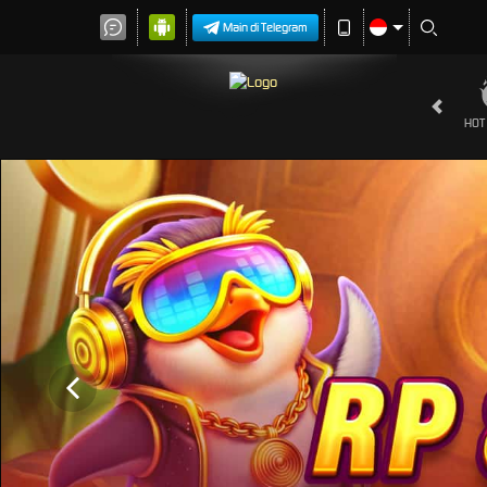
Main di Telegram
HOT