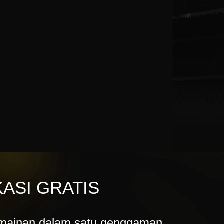
ASI GRATIS
rmainan dalam satu genggaman