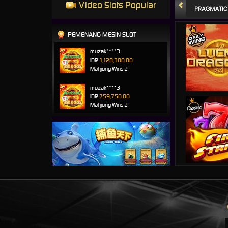
Video Slots Popular
PEMENANG MESIN SLOT
muzak****3
IDR
1,128,300.00
Mahjong Wins 2
muzak****3
IDR
759,750.00
Mahjong Wins 2
ariset****n
IDR
656,000.00
Wild Bounty Showdown
supe****k
IDR
510,480.00
Gates of Olympus 1000
pe****g
IDR
479,100.00
Wild Bandito