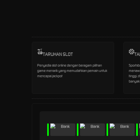
TARUHAN SLOT
TA
Penyedia slot online dengan beragam pilihan
Sportsb
game menarik yang memudahkan pemain untuk
menawar
mencapai jackpot
tinggi,
banyak 