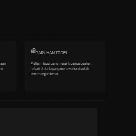
TARUHAN TOGEL
haan
Platform togel yang menarik dari perusahan
ame
terbaik di dunia yang menawarkan hadiah
kemenangan besar