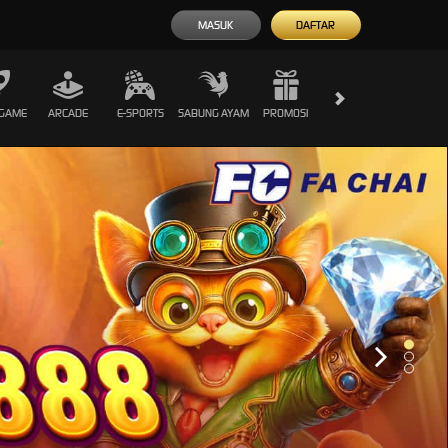
MASUK
DAFTAR
 GAME
ARCADE
E-SPORTS
SABUNG AYAM
PROMOSI