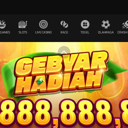
 GAMES
SLOTS
LIVE CASINO
RACE
TOGEL
OLAHRAGA
CRASH