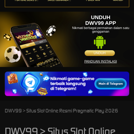
UNDUH
DWV99 APP
Nikmati berbagai permainan dalam satu
genggaman
UNDUH
PANDUAN INSTALASI
DWV99 > Situs Slot Online Resmi Pragmatic Play 2026
DWV99 > Situs Slot Online