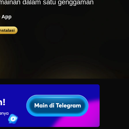
rmainan dalam satu genggaman
 App
nstalasi