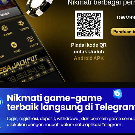
Nikmati berbagai pe
DWV99
Panduan i
Pindai kode QR
untuk Unduh
Android APK