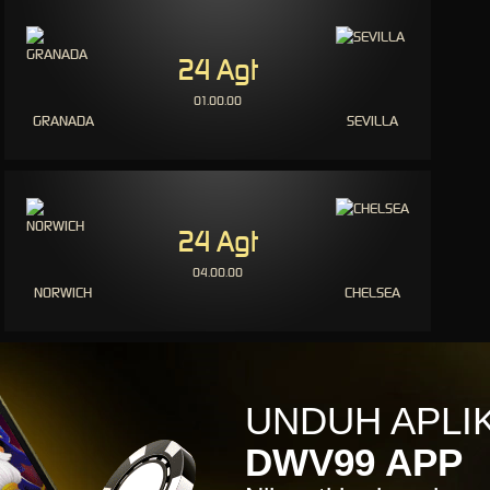
24 Agt
01.00.00
GRANADA
SEVILLA
24 Agt
04.00.00
NORWICH
CHELSEA
UNDUH APLIK
DWV99 APP