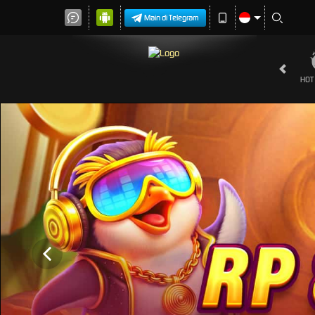
Main di Telegram
HOT