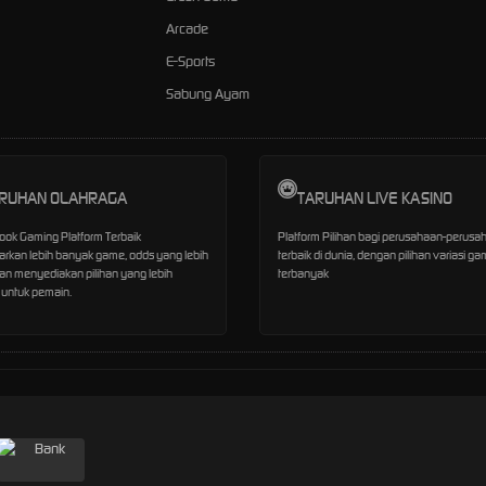
Arcade
E-Sports
Sabung Ayam
RUHAN OLAHRAGA
TARUHAN LIVE KASINO
ook Gaming Platform Terbaik
Platform Pilihan bagi perusahaan-perusa
kan lebih banyak game, odds yang lebih
terbaik di dunia, dengan pilihan variasi g
 dan menyediakan pilihan yang lebih
terbanyak
untuk pemain.