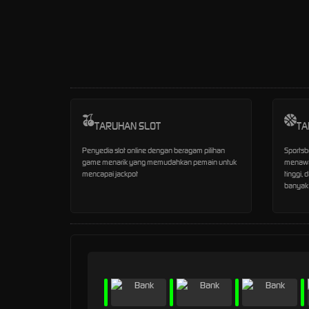
TARUHAN SLOT
TA
Penyedia slot online dengan beragam pilihan
Sportsb
game menarik yang memudahkan pemain untuk
menawar
mencapai jackpot
tinggi,
banyak 