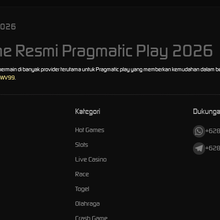
 2026
ine Resmi Pragmatic Play 2026
bermain di banyak provider terutama untuk Pragmatic play yang memberkan kemudahan dalam ber
DWV99
.
Kategori
Dukung
Hot Games
+62
Slots
+628
Live Casino
Race
Togel
Olahraga
Crash Game