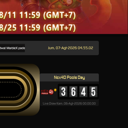
Jum, 07-Agt-2026 04.55.02
eX pada 31-Jul-2026 dari 00.00.00 sampai 31-Jul-2027 00.00.00. Selama waktu ini, MarbleX p
Nex4D Pools Day
Live Draw Kam, 06-Agt-2026 00.00.00