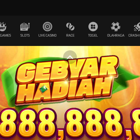
 GAMES
SLOTS
LIVE CASINO
RACE
TOGEL
OLAHRAGA
CRASH