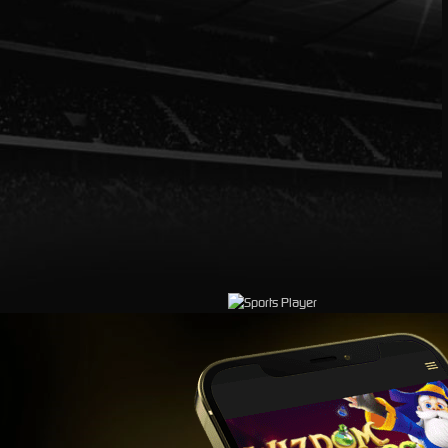
Gates of Olympus Super
Scatter
adisuna****2
IDR
732,800.00
Mahjong Ways
rio1****6
IDR
607,500.00
Mahjong Ways 2
zubaid****3
IDR
546,120.00
Gates of Olympus Super
Scatter
rin****0
IDR
506,600.00
Gates of Olympus Super
Scatter
ran****2
IDR
405,310.00
Gates of Olympus Super
Scatter