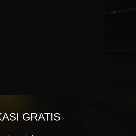
ASI GRATIS