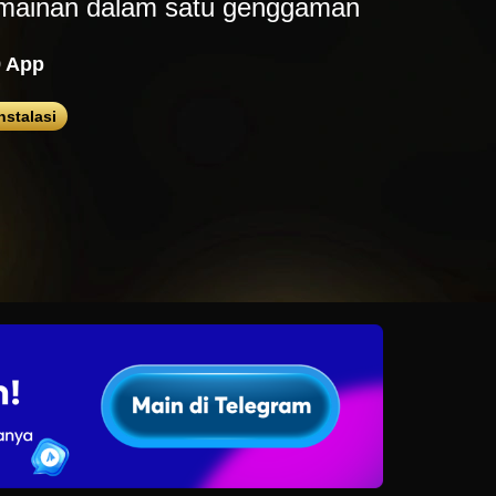
rmainan dalam satu genggaman
 App
nstalasi