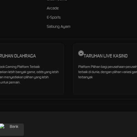
Arcade
E-Sports
Sabung Ayam
RUHAN OLAHRAGA
TARUHAN LIVE KASINO
ook Gaming Platform Terbaik
Platform Pilihan bagi perusahaan-perusa
kan lebih banyak game, odds yang lebih
terbaik di dunia, dengan pilihan variasi g
 dan menyediakan pilihan yang lebih
terbanyak
untuk pemain.