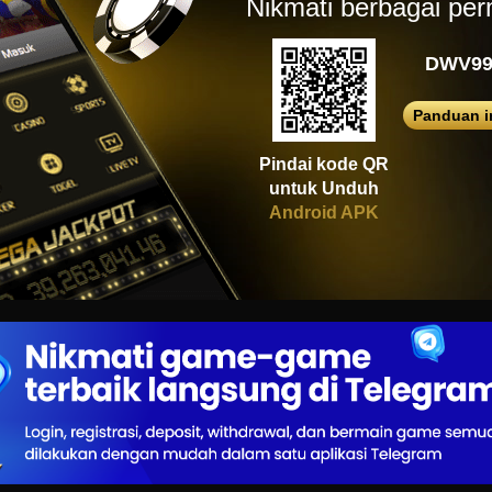
Nikmati berbagai pe
DWV99
Panduan i
Pindai kode QR
untuk Unduh
Android APK