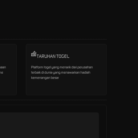
TARUHAN TOGEL
haan
Platform togel yang menarik dari perusahan
ame
terbaik di dunia yang menawarkan hadiah
kemenangan besar