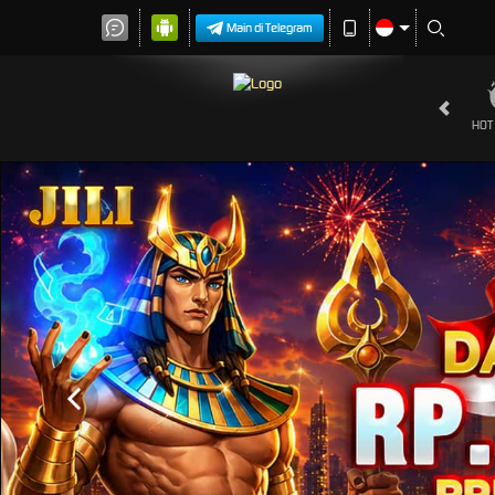
Main di Telegram
HOT