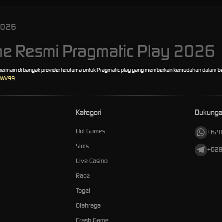
 2026
ine Resmi Pragmatic Play 2026
bermain di banyak provider terutama untuk Pragmatic play yang memberkan kemudahan dalam ber
DWV99
.
Kategori
Dukung
Hot Games
+62
Slots
+628
Live Casino
Race
Togel
Olahraga
Crash Game