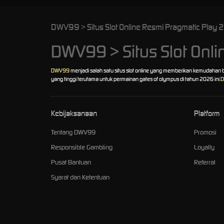
DWV99 > Situs Slot Online Resmi Pragmatic Play
DWV99 > Situs Slot Onl
DWV99
menjadi salah satu situs slot online yang memberikan kemudahan 
yang tinggi terutama untuk permainan gates of olympus di tahun 2026 ini.
Kebijaksanaan
Platform
Tentang DWV99
Promosi
Responsible Gambling
Loyalty
Pusat Bantuan
Referral
Syarat dan Ketentuan