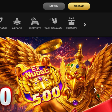
MASUK
DAFTAR
 GAME
ARCADE
E-SPORTS
SABUNG AYAM
PROMOSI