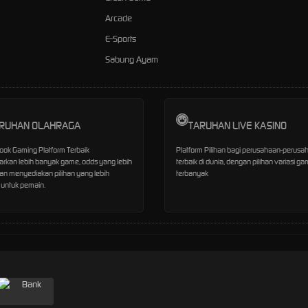
Arcade
E-Sports
Sabung Ayam
RUHAN OLAHRAGA
TARUHAN LIVE KASINO
ook Gaming Platform Terbaik
Platform Pilihan bagi perusahaan-perusa
kan lebih banyak game, odds yang lebih
terbaik di dunia, dengan pilihan variasi g
 dan menyediakan pilihan yang lebih
terbanyak
untuk pemain.