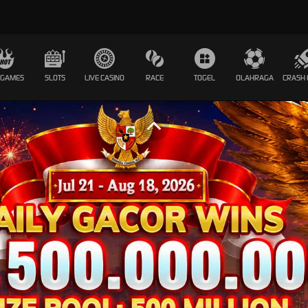
 GAMES
SLOTS
LIVE CASINO
RACE
TOGEL
OLAHRAGA
CRASH