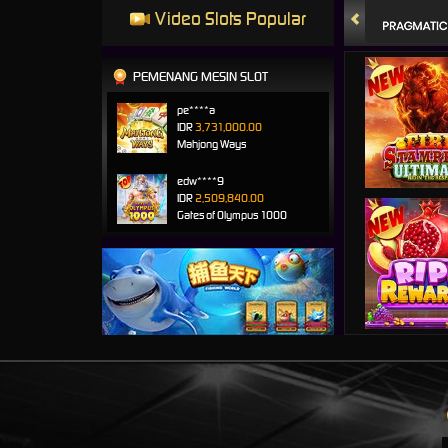
Video Slots Popular
PEMENANG MESIN SLOT
pe****a
IDR
3,731,000.00
Mahjong Ways
edw****9
IDR
2,509,840.00
Gates of Olympus 1000
tir****i
IDR
1,822,860.00
Starlight Princess™ 1000
xmy****e
IDR
1,231,600.00
Wild Bounty Showdown
xmy****e
IDR
1,048,600.00
Wild Bounty Showdown