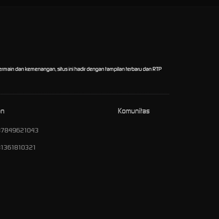
main dan kemenangan, situs ini hadir dengan tampilan terbaru dan RTP
an
Komunitas
87849621043
1361810321