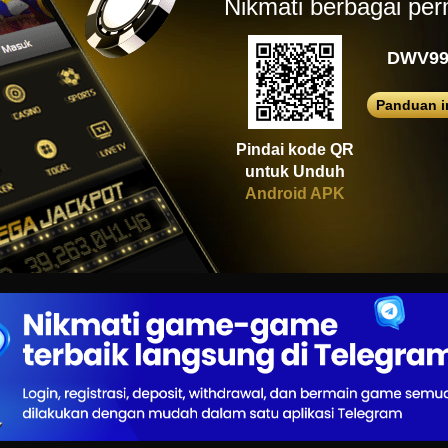
Nikmati berbagai pe
DWV99
Panduan i
Pindai kode QR
untuk Unduh
Android APK