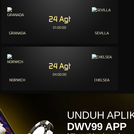
24 Agt
01.00.00
GRANADA
SEVILLA
24 Agt
04.00.00
NORWICH
CHELSEA
UNDUH APLIK
DWV99 APP