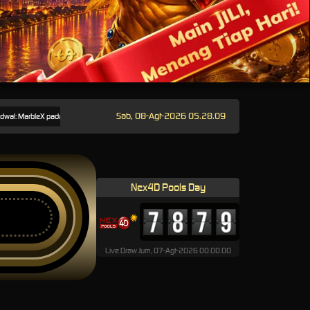
Sab, 08-Agt-2026 05.28.09
bleX pada 31-Jul-2026 dari 00.00.00 sampai 31-Jul-2027 00.00.00. Selama waktu ini, MarbleX 
Nex4D Pools Day
Live Draw Jum, 07-Agt-2026 00.00.00