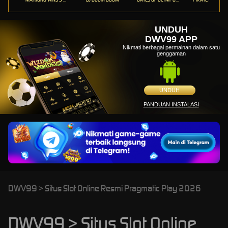
UNDUH
DWV99 APP
Nikmati berbagai permainan dalam satu
genggaman
UNDUH
PANDUAN INSTALASI
DWV99 > Situs Slot Online Resmi Pragmatic Play 2026
DWV99 > Situs Slot Online