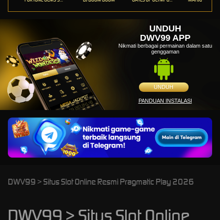
UNDUH
DWV99 APP
Nikmati berbagai permainan dalam satu
genggaman
UNDUH
PANDUAN INSTALASI
DWV99 > Situs Slot Online Resmi Pragmatic Play 2026
DWV99 > Situs Slot Online