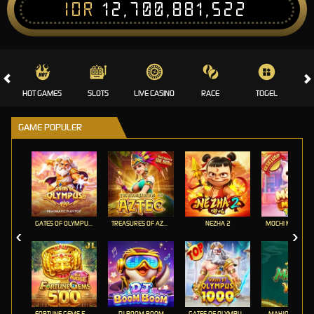
IDR
12,700,881,522
HOT GAMES
SLOTS
LIVE CASINO
RACE
TOGEL
OL
GAME POPULER
GATES OF OLYMPUS POP
TREASURES OF AZTEC
NEZHA 2
MOCHI MANIA 1
FORTUNE GEMS 500
DJ BOOM BOOM
GATES OF OLYMPUS 1000
MAHJONG WAYS