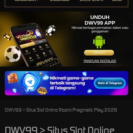
UNDUH
DWV99 APP
Nikmati berbagai permainan dalam satu
genggaman
UNDUH
PANDUAN INSTALASI
DWV99 > Situs Slot Online Resmi Pragmatic Play 2026
DWV99 > Situs Slot Online