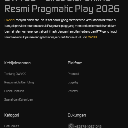
Resmi Pragmatic Play 2026
DWV99
menjadi salah satu situs slot online yang memberikan kemudahan bermain di
banyak provider terutama untuk Pragmatic play yang memberkan kemudahan dalam
bermain dan kemenangan, situs ini hadir dengan tampilan terbaru dan RTP yang tinggi
terutama untuk permainan gates of olympus di tahun 2026 ini.
DWV99
.
Kebijaksanaan
Platform
Tentang DWV99
Promosi
Responsible Gambling
Loyalty
Pusat Bantuan
Referral
Syarat dan Ketentuan
Kategori
Dukungan
Hot Games
+6287849621043