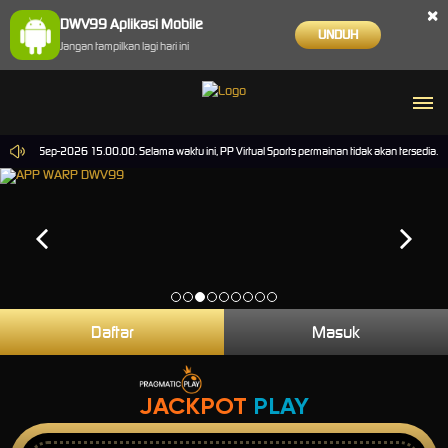
×
DWV99 Aplikasi Mobile
UNDUH
Jangan tampilkan lagi hari ini
pai 30-Sep-2026 15.00.00. Selama waktu ini, PP Virtual Sports permainan tidak akan tersedia
Daftar
Masuk
JACKPOT
PLAY