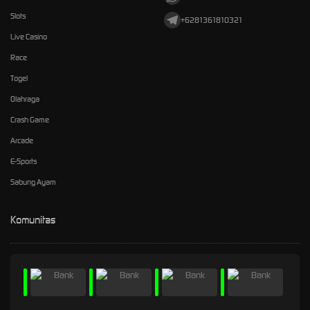
Slots
+6281361810321
Live Casino
Race
Togel
Olahraga
Crash Game
Arcade
E-Sports
Sabung Ayam
Komunitas