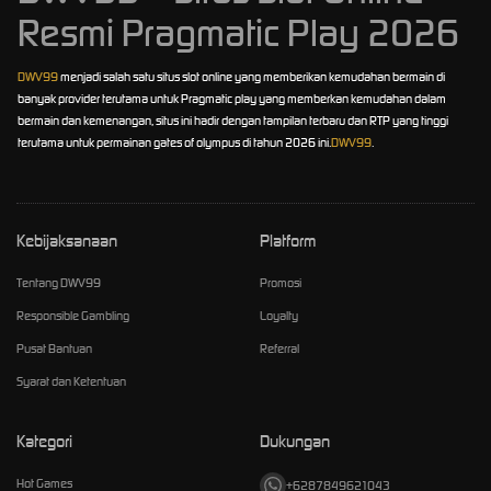
Resmi Pragmatic Play 2026
DWV99
menjadi salah satu situs slot online yang memberikan kemudahan bermain di
banyak provider terutama untuk Pragmatic play yang memberkan kemudahan dalam
bermain dan kemenangan, situs ini hadir dengan tampilan terbaru dan RTP yang tinggi
terutama untuk permainan gates of olympus di tahun 2026 ini.
DWV99
.
Kebijaksanaan
Platform
Tentang DWV99
Promosi
Responsible Gambling
Loyalty
Pusat Bantuan
Referral
Syarat dan Ketentuan
Kategori
Dukungan
Hot Games
+6287849621043