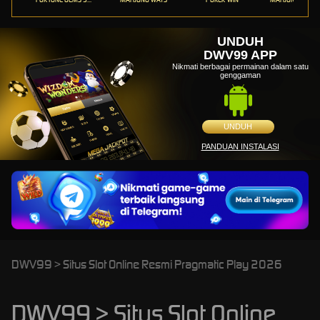
UNDUH
DWV99 APP
Nikmati berbagai permainan dalam satu
genggaman
UNDUH
PANDUAN INSTALASI
DWV99 > Situs Slot Online Resmi Pragmatic Play 2026
DWV99 > Situs Slot Online